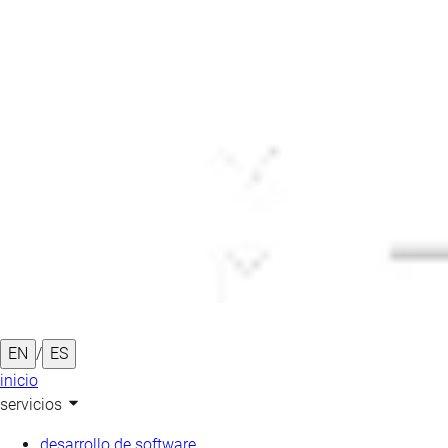
EN
/
ES
inicio
servicios
desarrollo de software