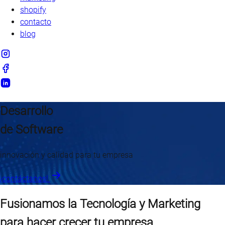
shopify
contacto
blog
Desarrollo
de Software
innovación y calidad para tu empresa
¡contáctanos!
Fusionamos la Tecnología y Marketing
para hacer crecer tu empresa