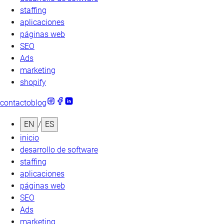
staffing
aplicaciones
páginas web
SEO
Ads
marketing
shopify
contacto
blog
EN
/
ES
inicio
desarrollo de software
staffing
aplicaciones
páginas web
SEO
Ads
marketing